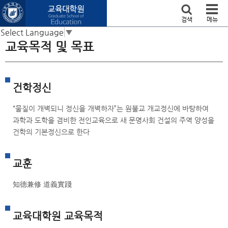
본문 바로가기
검색
메뉴
Select Language
▼
교육목적 및 목표
건학정신
“물질이 개벽되니 정신을 개벽하자”는 원불교 개교정신에 바탕하여
과학과 도학을 겸비한 전인교육으로 새 문명사회 건설의 주역 양성을
건학의 기본정신으로 한다
교훈
知德兼修 道義實踐
교육대학원 교육목적