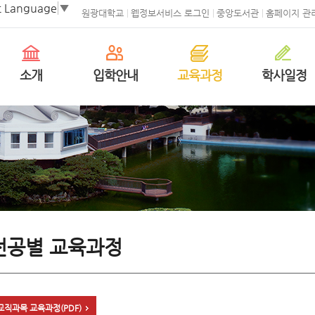
t Language
▼
원광대학교
웹정보서비스 로그인
중앙도서관
홈페이지 관
소개
입학안내
교육과정
학사일정
전공별 교육과정
교직과목 교육과정(PDF)