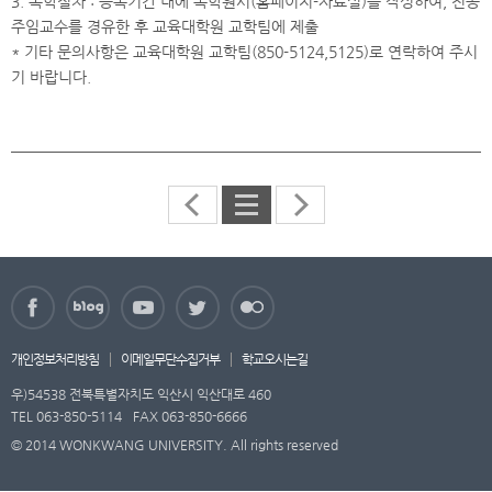
3. 복학절차 : 등록기간 내에 복학원서(홈페이지-자료실)를 작성하여, 전공
주임교수를 경유한 후 교육대학원 교학팀에 제출
* 기타 문의사항은 교육대학원 교학팀(850-5124,5125)로 연락하여 주시
기 바랍니다.
개인정보처리방침
이메일무단수집거부
학교오시는길
우)54538 전북특별자치도 익산시 익산대로 460
TEL 063-850-5114
FAX 063-850-6666
© 2014 WONKWANG UNIVERSITY. All rights reserved