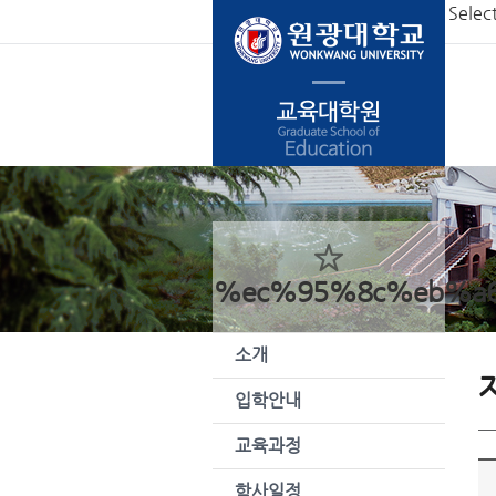
본문 바로가기
Selec
%ec%95%8c%eb%a
소개
입학안내
교육과정
학사일정