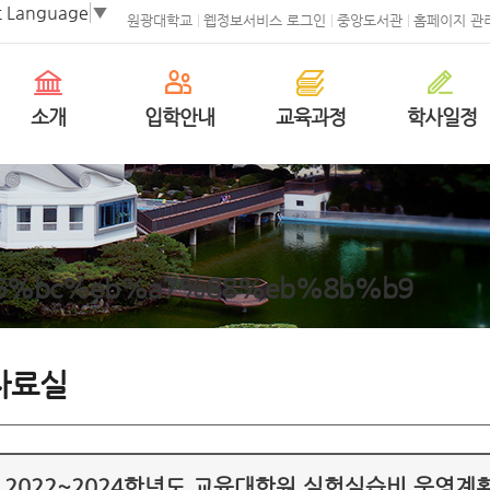
t Language
▼
원광대학교
웹정보서비스 로그인
중앙도서관
홈페이지 관
소개
입학안내
교육과정
학사일정
6%bc%eb%a7%88%eb%8b%b9
자료실
2022~2024학년도 교육대학원 실험실습비 운영계