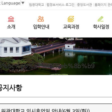
t Language
▼
원광대학교
웹정보서비스 로그인
중앙도서관
홈페이지 관
소개
입학안내
교육과정
학사일정
6%bc%eb%a7%88%eb%8b%b9
공지사항
원광대학교 임시휴업일 안내(6월 3일(화))