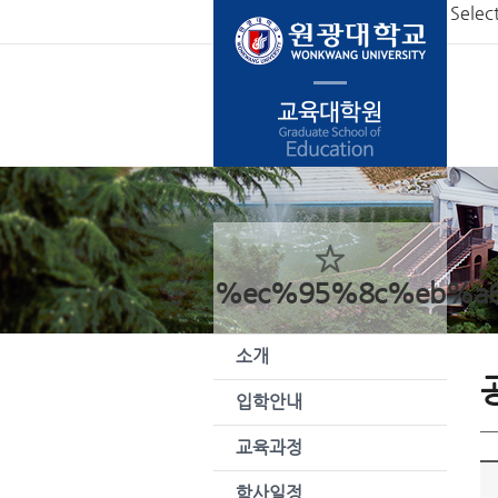
본문 바로가기
Selec
%ec%95%8c%eb%a
소개
입학안내
교육과정
학사일정