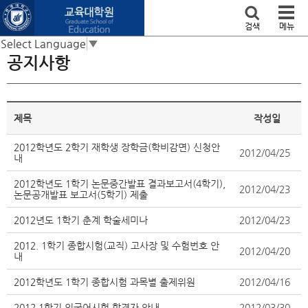
본문 바로가기
검색
메뉴
Select Language
▼
공지사항
제목
작성일
2012학년도 2학기 재학생 장학금(학비감면) 신청안
2012/04/25
내
2012학년도 1학기 논문중간발표 결과보고서(4학기),
2012/04/23
논문공개발표 보고서(5학기) 제출
2012년도 1학기 춘계 학술세미나
2012/04/23
2012. 1학기 종합시험(교직) 고사장 및 수험번호 안
2012/04/20
내
2012학년도 1학기 종합시험 과목별 출제위원
2012/04/16
2012.1학기 외국어시험 합격자 안내
2012/03/30