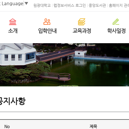
t Language
▼
원광대학교
웹정보서비스 로그인
중앙도서관
홈페이지 관
소개
입학안내
교육과정
학사일정
공지사항
No
제목